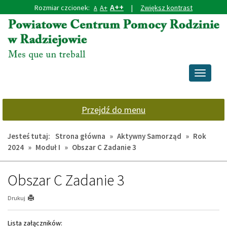
A++
Rozmiar czcionek:
A+
|
Zwiększ kontrast
A
Przejdź
Przejdź
do
do
głównej
wyszukiwarki
treści
Przełącz
nawigacj
Przejdź do menu
Jesteś tutaj:
Strona główna
»
Aktywny Samorząd
»
Rok
2024
»
Moduł I
»
Obszar C Zadanie 3
Obszar C Zadanie 3
Drukuj
Lista załączników: