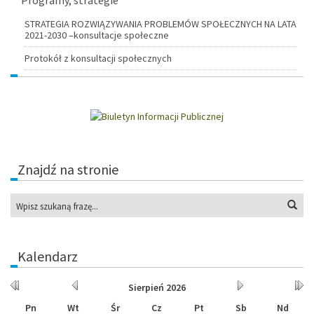
STRATEGIA ROZWIĄZYWANIA PROBLEMÓW SPOŁECZNYCH NA LATA
2021-2030 –konsultacje społeczne
Protokół z konsultacji społecznych
Znajdź na stronie
Wys
Kalendarz
Rok
Miesiąc
Miesiąc
Rok
Sierpień
2026
wcześniej
wcześniej
później
późn
Pn
Wt
Śr
Cz
Pt
Sb
Nd