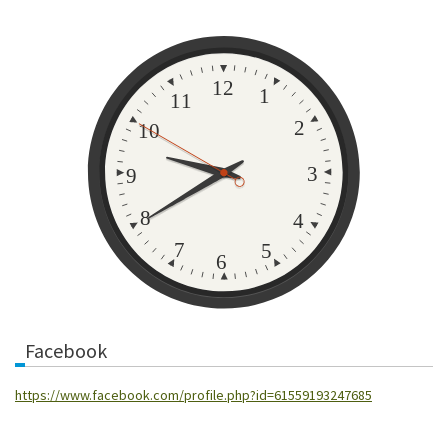
Zegar
12
1
11
2
10
3
9
8
4
7
5
6
Facebook
https://www.facebook.com/profile.php?id=61559193247685