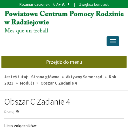
A++
Rozmiar czcionek:
A+
|
Zwiększ kontrast
A
Przejdź
Przejdź
do
do
głównej
wyszukiwarki
treści
Przełącz
nawigacj
Przejdź do menu
Jesteś tutaj:
Strona główna
»
Aktywny Samorząd
»
Rok
2023
»
Moduł I
»
Obszar C Zadanie 4
Obszar C Zadanie 4
Drukuj
Lista załączników: