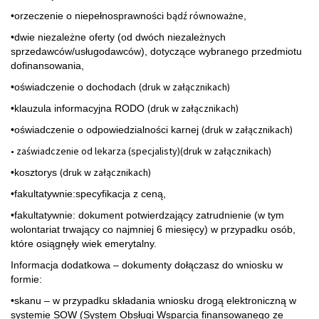
bądź równoważne
•orzeczenie o niepełnosprawności
,
•dwie niezależne oferty (od dwóch niezależnych
sprzedawców/usługodawców), dotyczące wybranego przedmiotu
dofinansowania,
(druk w załącznikach)
•oświadczenie o dochodach
(druk w załącznikach)
•klauzula informacyjna RODO
(druk w załącznikach)
•oświadczenie o odpowiedzialności karnej
• zaświadczenie od lekarza (specjalisty)(druk w załącznikach)
(druk w załącznikach)
•kosztorys
•fakultatywnie:specyfikacja z ceną,
•fakultatywnie: dokument potwierdzający zatrudnienie (w tym
wolontariat trwający co najmniej 6 miesięcy) w przypadku osób,
które osiągnęły wiek emerytalny.
Informacja dodatkowa – dokumenty dołączasz do wniosku w
formie:
•skanu – w przypadku składania wniosku drogą elektroniczną w
systemie SOW (System Obsługi Wsparcia finansowanego ze