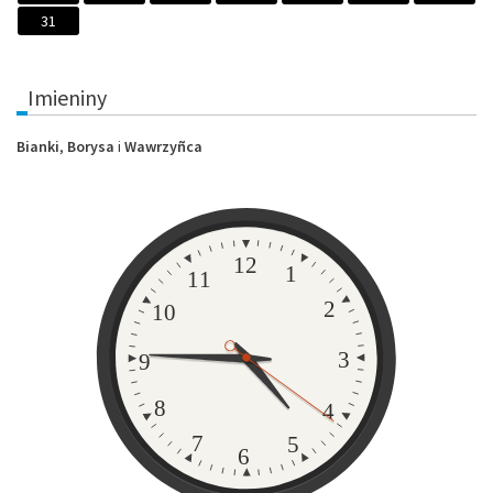
31
Imieniny
Bianki
,
Borysa
i
Wawrzyñca
Zegar
12
1
11
2
10
3
9
8
4
7
5
6