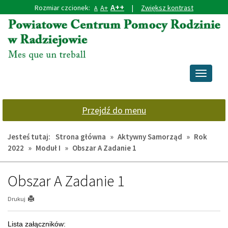
A++
Rozmiar czcionek:
A+
|
Zwiększ kontrast
A
Przejdź
Przejdź
do
do
głównej
wyszukiwarki
treści
Przełącz
nawigacj
Przejdź do menu
Jesteś tutaj:
Strona główna
»
Aktywny Samorząd
»
Rok
2022
»
Moduł I
»
Obszar A Zadanie 1
Obszar A Zadanie 1
Drukuj
Lista załączników: