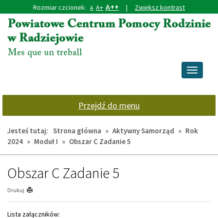
A++
Rozmiar czcionek:
A+
|
Zwiększ kontrast
A
Przejdź
Przejdź
do
do
głównej
wyszukiwarki
treści
Przełącz
nawigacj
Przejdź do menu
Jesteś tutaj:
Strona główna
»
Aktywny Samorząd
»
Rok
2024
»
Moduł I
»
Obszar C Zadanie 5
Obszar C Zadanie 5
Drukuj
Lista załączników: