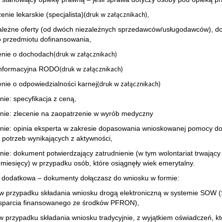
(druk w załącznikach)
enie lekarskie (specjalista)
,
ależne oferty (od dwóch niezależnych sprzedawców/usługodawców), d
 przedmiotu dofinansowania,
(druk w załącznikach)
enie o dochodach
(druk w załącznikach)
 informacyjna RODO
(druk w załącznikach)
nie o odpowiedzialności karnej
nie: specyfikacja z ceną,
wnie: zlecenie na zaopatrzenie w wyrób medyczny
wnie: opinia eksperta w zakresie dopasowania wnioskowanej pomocy d
 potrzeb wynikających z aktywności,
wnie: dokument potwierdzający zatrudnienie (w tym wolontariat trwający
 miesięcy) w przypadku osób, które osiągnęły wiek emerytalny.
 dodatkowa – dokumenty dołączasz do wniosku w formie:
w przypadku składania wniosku drogą elektroniczną w systemie SOW 
sparcia finansowanego ze środków PFRON),
 w przypadku składania wniosku tradycyjnie, z wyjątkiem oświadczeń, kt