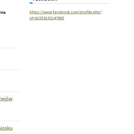
https://www.facebook.com/profile.php?
nia
id=61559193247685
ziejów
niosku