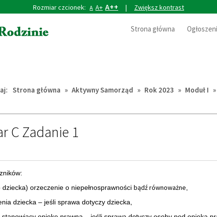
A++
Rozmiar czcionek:
A+
|
Zwiększ kontrast
A
Strona główna
Ogłoszen
aj:
Strona główna
»
Aktywny Samorząd
»
Rok 2023
»
Moduł I
r C Zadanie 1
czników:
bądź równoważne
b dziecka) orzeczenie o niepełnosprawności
,
enia dziecka – jeśli sprawa dotyczy dziecka,
stanowiący opiekę prawną – jeśli sprawa dotyczy osoby pod opieką p