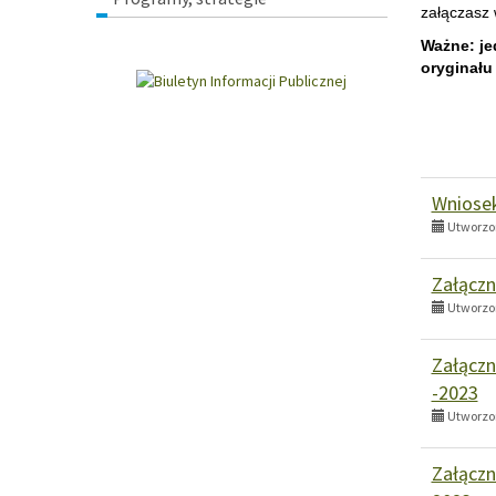
załączasz 
Ważne: je
oryginału
Wniosek
Utworzon
Załączn
Utworzon
Załączn
-2023
Utworzon
Załączn