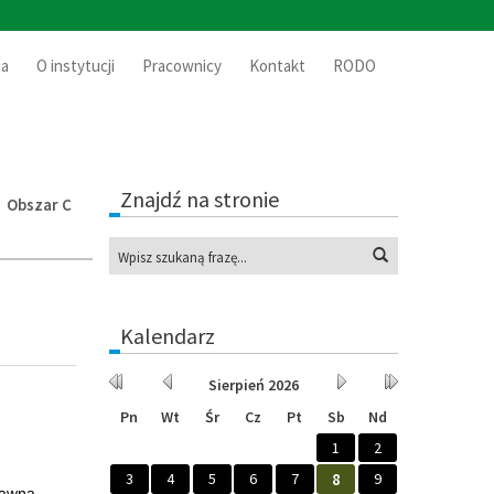
ia
O instytucji
Pracownicy
Kontakt
RODO
Znajdź na stronie
»
Obszar C
Wyszukaj
Kalendarz
Rok
Miesiąc
Miesiąc
Rok
Sierpień
2026
wcześniej
wcześniej
później
później
Pn
Wt
Śr
Cz
Pt
Sb
Nd
1
2
3
4
5
6
7
8
9
rawną,