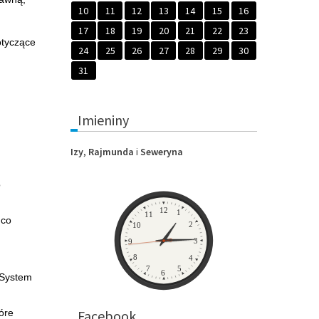
10
11
12
13
14
15
16
17
18
19
20
21
22
23
otyczące
24
25
26
27
28
29
30
31
Imieniny
Izy
,
Rajmunda
i
Seweryna
o
Zegar
12
1
11
 co
2
10
3
9
8
4
7
5
6
(System
óre
Facebook