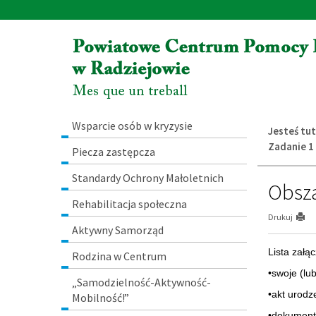
Przejdź
Przejdź
do
do
głównej
wyszukiwarki
treści
Menu
Wsparcie osób w kryzysie
Jesteś tut
Zadanie 1
Piecza zastępcza
Standardy Ochrony Małoletnich
Obsza
Rehabilitacja społeczna
Drukuj
Aktywny Samorząd
Lista załą
Rodzina w Centrum
•swoje (lu
„Samodzielność-Aktywność-
•akt urodz
Mobilność!”
•dokument 