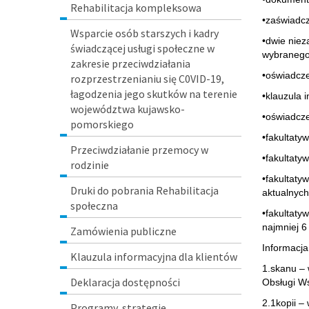
Rehabilitacja kompleksowa
•zaświadcz
Wsparcie osób starszych i kadry
•dwie niez
świadczącej usługi społeczne w
wybranego
zakresie przeciwdziałania
•oświadcz
rozprzestrzenianiu się C0VID-19,
łagodzenia jego skutków na terenie
•klauzula
województwa kujawsko-
•oświadcze
pomorskiego
•fakultatyw
Przeciwdziałanie przemocy w
•fakultaty
rodzinie
•fakultaty
Druki do pobrania Rehabilitacja
aktualnych
społeczna
•fakultaty
najmniej 6
Zamówienia publiczne
Informacja
Klauzula informacyjna dla klientów
1.skanu – 
Deklaracja dostępności
Obsługi W
2.1kopii –
Programy, strategie