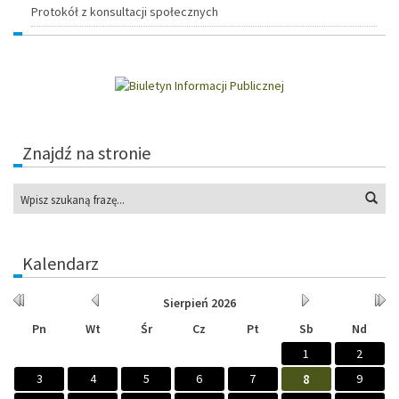
Protokół z konsultacji społecznych
Znajdź na stronie
Wys
Kalendarz
Rok
Miesiąc
Miesiąc
Rok
Sierpień
2026
wcześniej
wcześniej
później
późn
Pn
Wt
Śr
Cz
Pt
Sb
Nd
1
2
3
4
5
6
7
8
9