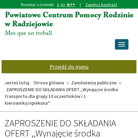
A++
Rozmiar czcionek:
A+
|
Zwiększ kontrast
A
Przejdź
Przejdź
do
do
głównej
wyszukiwarki
treści
Przełącz
nawigacj
Przejdź do menu
Jesteś tutaj:
Strona główna
»
Zamówienia publiczne
»
ZAPROSZENIE DO SKŁADANIA OFERT ,,Wynajęcie środka
transportu dla grupy 10 uczestników i 1
kierownika/opiekuna"
ZAPROSZENIE DO SKŁADANIA
OFERT ,,Wynajęcie środka