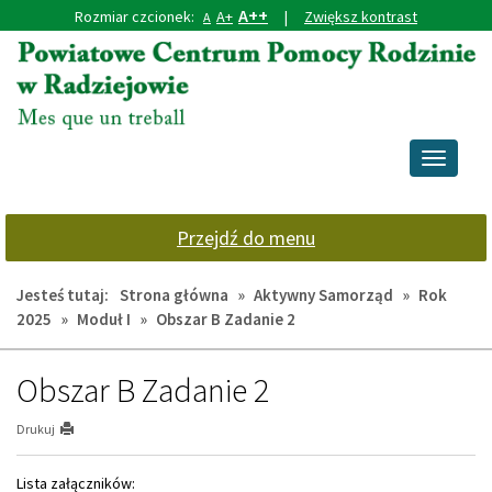
A++
Rozmiar czcionek:
A+
|
Zwiększ kontrast
A
Przejdź
Przejdź
do
do
głównej
wyszukiwarki
treści
Przełącz
nawigacj
Przejdź do menu
Jesteś tutaj:
Strona główna
»
Aktywny Samorząd
»
Rok
2025
»
Moduł I
»
Obszar B Zadanie 2
Obszar B Zadanie 2
Drukuj
Lista załączników: