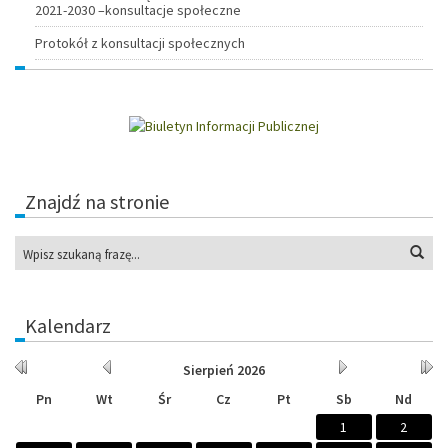
2021-2030 –konsultacje społeczne
Protokół z konsultacji społecznych
Znajdź na stronie
Wys
Kalendarz
Rok
Miesiąc
Miesiąc
Rok
Sierpień
2026
wcześniej
wcześniej
później
późn
Pn
Wt
Śr
Cz
Pt
Sb
Nd
1
2