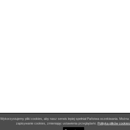
Wykorzystujemy pliki cookies, aby nasz serwis lepiej spełniał Państwa oczekiwania. Możn
zapisywanie cookies, zmieniając ustawienia przeglądarki.
Polityka plików cookies