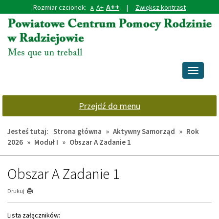
A++
Rozmiar czcionek:
A+
|
Zwiększ kontrast
A
Przejdź
Przejdź
do
do
głównej
wyszukiwarki
treści
Przełącz
nawigacj
Przejdź do menu
Jesteś tutaj:
Strona główna
»
Aktywny Samorząd
»
Rok
2026
»
Moduł I
»
Obszar A Zadanie 1
Obszar A Zadanie 1
Drukuj
Lista załączników: