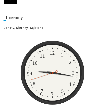
31
Imieniny
Donaty
,
Olechny
i
Kajetana
Zegar
12
1
11
2
10
3
9
8
4
7
5
6