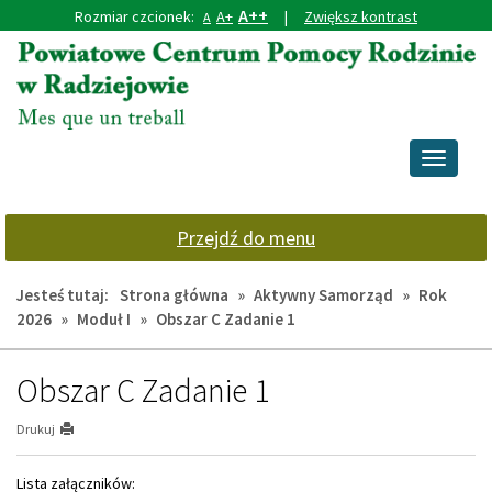
A++
Rozmiar czcionek:
A+
|
Zwiększ kontrast
A
Przejdź
Przejdź
do
do
głównej
wyszukiwarki
treści
Przełącz
nawigacj
Przejdź do menu
Jesteś tutaj:
Strona główna
»
Aktywny Samorząd
»
Rok
2026
»
Moduł I
»
Obszar C Zadanie 1
Obszar C Zadanie 1
Drukuj
Lista załączników: