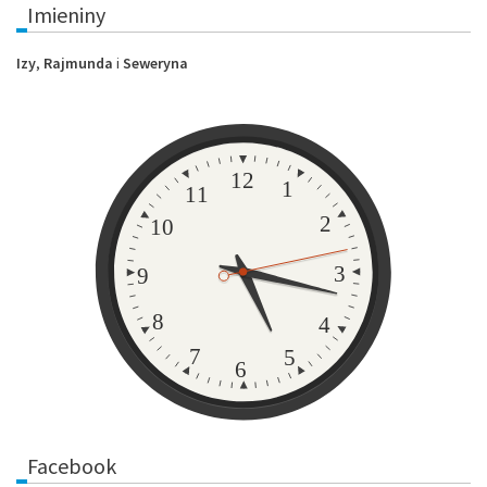
Imieniny
Izy
,
Rajmunda
i
Seweryna
Zegar
12
1
11
2
10
3
9
8
4
7
5
6
Facebook