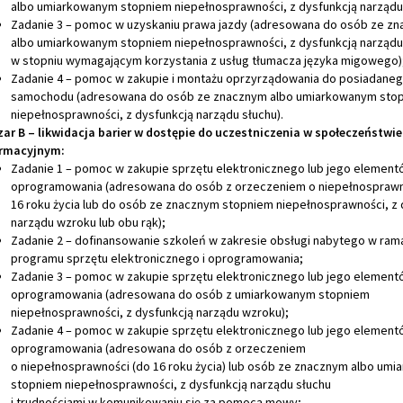
albo umiarkowanym stopniem niepełnosprawności, z dysfunkcją narządu 
Zadanie 3 – pomoc w uzyskaniu prawa jazdy (adresowana do osób ze z
albo umiarkowanym stopniem niepełnosprawności, z dysfunkcją narządu
w stopniu wymagającym korzystania z usług tłumacza języka migowego)
Zadanie 4 – pomoc w zakupie i montażu oprzyrządowania do posiadane
samochodu (adresowana do osób ze znacznym albo umiarkowanym sto
niepełnosprawności, z dysfunkcją narządu słuchu).
ar B – likwidacja barier w dostępie do uczestniczenia w społeczeństwie
ormacyjnym:
Zadanie 1 – pomoc w zakupie sprzętu elektronicznego lub jego element
oprogramowania (adresowana do osób z orzeczeniem o niepełnosprawno
16 roku życia lub do osób ze znacznym stopniem niepełnosprawności, z 
narządu wzroku lub obu rąk);
Zadanie 2 – dofinansowanie szkoleń w zakresie obsługi nabytego w ram
programu sprzętu elektronicznego i oprogramowania;
Zadanie 3 – pomoc w zakupie sprzętu elektronicznego lub jego element
oprogramowania (adresowana do osób z umiarkowanym stopniem
niepełnosprawności, z dysfunkcją narządu wzroku);
Zadanie 4 – pomoc w zakupie sprzętu elektronicznego lub jego element
oprogramowania (adresowana do osób z orzeczeniem
o niepełnosprawności (do 16 roku życia) lub osób ze znacznym albo um
stopniem niepełnosprawności, z dysfunkcją narządu słuchu
i trudnościami w komunikowaniu się za pomocą mowy;