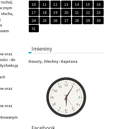
ruchu);
10
11
12
13
14
15
16
nacznym
17
18
19
20
21
22
23
 słuchu,
;
24
25
26
27
28
29
30
go
31
pniem
Imieniny
ów oraz
ści - do
Donaty
,
Olechny
i
Kajetana
dysfunkcją
ach
Zegar
12
1
11
ów oraz
2
10
3
9
8
4
ów oraz
7
5
6
iarkowanym
Facebook