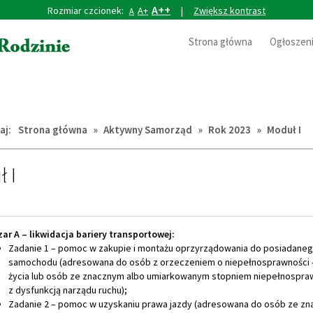
A++
Rozmiar czcionek:
A+
|
Zwiększ kontrast
A
Strona główna
Ogłoszen
aj:
Strona główna
»
Aktywny Samorząd
»
Rok 2023
»
Moduł I
 I
ar A – likwidacja bariery transportowej:
Zadanie 1 – pomoc w zakupie i montażu oprzyrządowania do posiadane
samochodu (adresowana do osób z orzeczeniem o niepełnosprawności -
życia lub osób ze znacznym albo umiarkowanym stopniem niepełnospra
z dysfunkcją narządu ruchu);
Zadanie 2 – pomoc w uzyskaniu prawa jazdy (adresowana do osób ze z