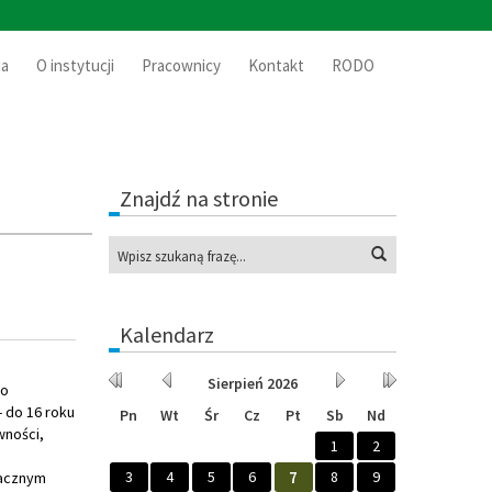
ia
O instytucji
Pracownicy
Kontakt
RODO
Znajdź na stronie
Wyszukaj
Kalendarz
Rok
Miesiąc
Miesiąc
Rok
Sierpień
2026
go
wcześniej
wcześniej
później
później
 do 16 roku
Pn
Wt
Śr
Cz
Pt
Sb
Nd
wności,
1
2
3
4
5
6
7
8
9
nacznym