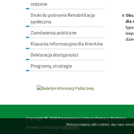
rodzinie
Druki do pobrania Rehabilitacja
Obsz
społeczna
dla 
typu
Zamówienia publiczne
niep
dzie
Klauzula informacyjna dla klientów
Deklaracja dostępności
Programy, strategie
Copyright © 2026 Powiatowe Centrum Pomocy Rodzinie
Wykorzystujemy pliki cookies, aby nasz serwis
Projekt i realizacja:
Interefekt