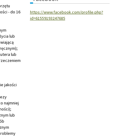
przętu
ści - do 16
https://www.facebook.com/profile.php?
id=61559193247685
znym
ycia lub
wiającą
ręcznym);
utera lub
orzeczeniem
ie jakości
tezy
o najmniej
ości);
znym lub
sób
cznym
problemy