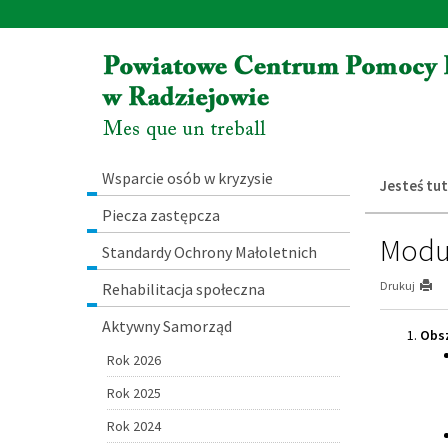
Przejdź
Przejdź
do
do
głównej
wyszukiwarki
treści
Menu
Wsparcie osób w kryzysie
Jesteś tut
Piecza zastępcza
Moduł
Standardy Ochrony Małoletnich
Drukuj
Rehabilitacja społeczna
Aktywny Samorząd
Obsz
Rok 2026
Rok 2025
Rok 2024