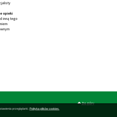
jalisty
e opieki
d inną tego
pniem
rawnym
Do góry
stawienia przeglądarki.
Polityka plików cookies.