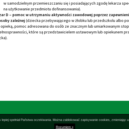
w samodzielnym przemieszczaniu się i posiadających zgodę lekarza spec
na użytkowanie przedmiotu dofinansowania).
ar D – pomoc w utrzymaniu aktywności zawodowej poprzez zapewnieni
osoby zależnej
(dziecka przebywającego w żłobku lub przedszkolu albo po
 opieką, pomoc adresowana do osób ze znacznym lub umiarkowanym sto
ełnosprawności, które są przedstawicielem ustawowym lub opiekunem p
cka).
 lepiej spełniał Państwa oczekiwania. Można zablokować zapisywanie cookies, zmieniając u
Rozumiem ×