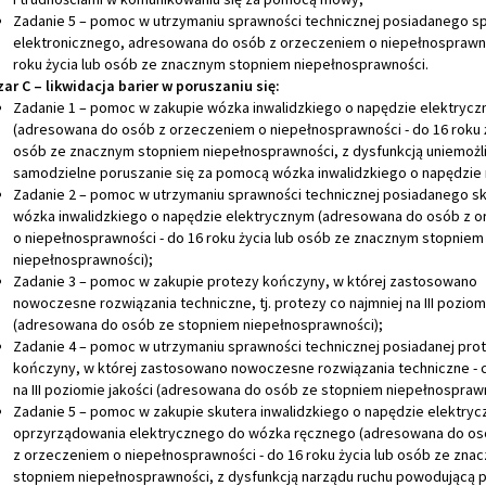
Zadanie 5 – pomoc w utrzymaniu sprawności technicznej posiadanego s
elektronicznego, adresowana do osób z orzeczeniem o niepełnosprawno
roku życia lub osób ze znacznym stopniem niepełnosprawności.
ar C – likwidacja barier w poruszaniu się:
Zadanie 1 – pomoc w zakupie wózka inwalidzkiego o napędzie elektryc
(adresowana do osób z orzeczeniem o niepełnosprawności - do 16 roku ż
osób ze znacznym stopniem niepełnosprawności, z dysfunkcją uniemożli
samodzielne poruszanie się za pomocą wózka inwalidzkiego o napędzie 
Zadanie 2 – pomoc w utrzymaniu sprawności technicznej posiadanego sk
wózka inwalidzkiego o napędzie elektrycznym (adresowana do osób z 
o niepełnosprawności - do 16 roku życia lub osób ze znacznym stopniem
niepełnosprawności);
Zadanie 3 – pomoc w zakupie protezy kończyny, w której zastosowano
nowoczesne rozwiązania techniczne, tj. protezy co najmniej na III poziom
(adresowana do osób ze stopniem niepełnosprawności);
Zadanie 4 – pomoc w utrzymaniu sprawności technicznej posiadanej pro
kończyny, w której zastosowano nowoczesne rozwiązania techniczne - c
na III poziomie jakości (adresowana do osób ze stopniem niepełnosprawn
Zadanie 5 – pomoc w zakupie skutera inwalidzkiego o napędzie elektryc
oprzyrządowania elektrycznego do wózka ręcznego (adresowana do o
z orzeczeniem o niepełnosprawności - do 16 roku życia lub osób ze zna
stopniem niepełnosprawności, z dysfunkcją narządu ruchu powodującą 