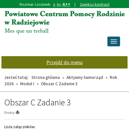
A++
Rozmiar czcionek:
A+
|
Zwiększ kontrast
A
Przejdź
Przejdź
do
do
głównej
wyszukiwarki
treści
Przełącz
nawigacj
Przejdź do menu
Jesteś tutaj:
Strona główna
»
Aktywny Samorząd
»
Rok
2026
»
Moduł I
»
Obszar C Zadanie 3
Obszar C Zadanie 3
Drukuj
Lista załączników: